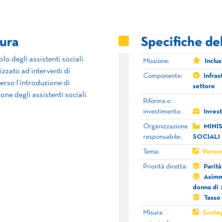
sura
Specifiche de
o degli assistenti sociali.
Missione:
Inclu
lizzato ad interventi di
Componente:
Infras
verso l’introduzione di
settore
ne degli assistenti sociali.
Riforma o
investimento:
Inves
Organizzazione
MINI
responsabile:
SOCIALI
Tema:
Person
Priorità diretta:
Parità
Asimme
donna di 
Tasso 
Misura
Sosteg