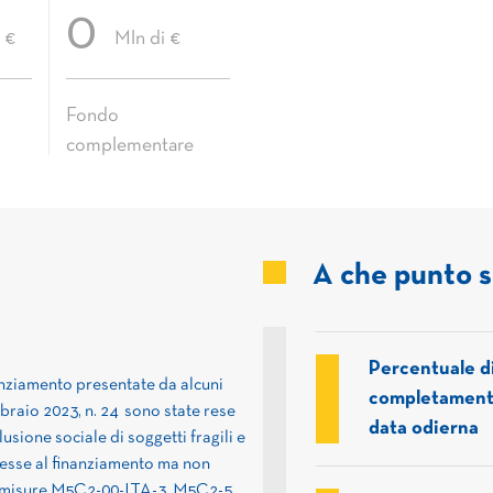
0
 €
Mln di €
Fondo
complementare
A che punto 
Percentuale d
nanziamento presentate da alcuni
completamento
braio 2023, n. 24 sono state rese
data odierna
lusione sociale di soggetti fragili e
messe al finanziamento ma non
lle misure M5C2-00-ITA-3, M5C2-5,