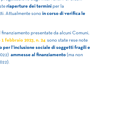
iste
riaperture dei termini
per la
tti. Attualmente sono
in corso di verifica le
al finanziamento presentate da alcuni Comuni,
 1 febbraio 2023, n. 24
sono state rese note
 per l’inclusione sociale di soggetti fragili e
2022)
ammesse al finanziamento
(ma non
2022).