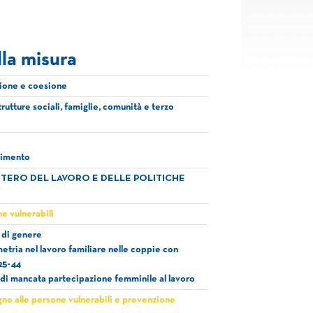
lla misura
sione e coesione
trutture sociali, famiglie, comunità e terzo
timento
STERO DEL LAVORO E DELLE POLITICHE
e vulnerabili
 di genere
tria nel lavoro familiare nelle coppie con
25-44
di mancata partecipazione femminile al lavoro
no alle persone vulnerabili e prevenzione