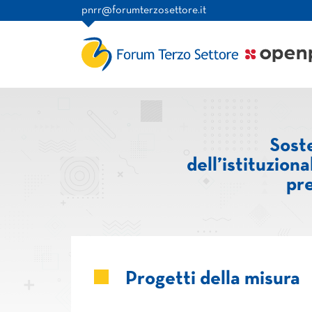
pnrr@forumterzosettore.it
Soste
dell’istituziona
pre
Progetti della misura