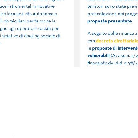
azioni strumentali innovative
territori sono state prev
tire loro una vita autonoma e
presentazione dei proge
i domiciliari per favorire la
proposte presentate
.
gno agli operatori sociali per
A seguito delle rinunce 
iniziative di
housing
sociale di
con
decreto direttoriale
.
le p
roposte di intervento
vulnerabili
(Avviso n. 1/
finanziate dal d.d. n. 98/