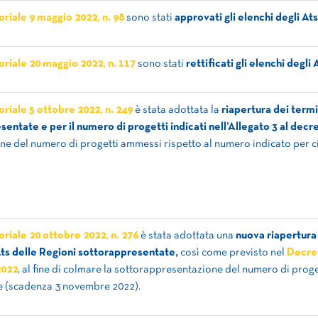
riale 9 maggio 2022, n. 98
sono stati
approvati gli elenchi degli Ats
riale 20 maggio 2022, n. 117
sono stati
rettificati gli elenchi
degli 
riale 5 ottobre 2022, n. 249
è stata adottata la
riapertura dei termi
entate e per il numero di progetti indicati nell’Allegato 3 al decr
e del numero di progetti ammessi rispetto al numero indicato per 
riale 20 ottobre 2022, n. 276
è stata adottata una
nuova riapertura 
Ats delle Regioni sottorappresentate,
così come previsto nel
Decret
2022
, al fine di colmare la sottorappresentazione del numero di prog
e (scadenza 3 novembre 2022).