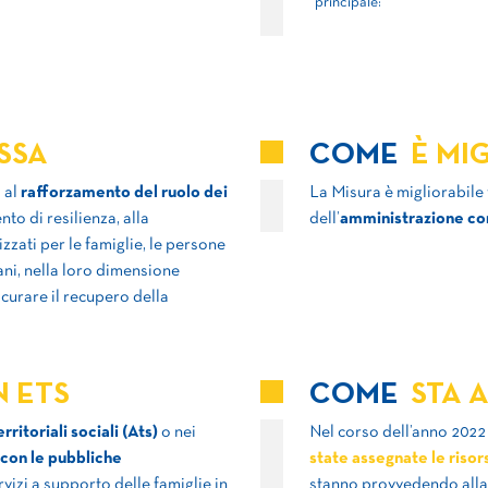
principale:
SSA
COME
È MIG
 al
rafforzamento del ruolo dei
La Misura è migliorabile 
o di resilienza, alla
dell’
amministrazione co
zzati per le famiglie, le persone
iani, nella loro dimensione
icurare il recupero della
 ETS
COME
STA 
rritoriali sociali (Ats)
o nei
Nel corso dell’anno 2022 
con le pubbliche
state assegnate le risors
vizi a supporto delle famiglie in
stanno provvedendo alla 