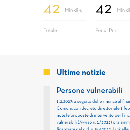
42
42
Mln di €
Mln di
Totale
Fondi Pnrr
Ultime notizie
Persone vulnerabili
1.2.2023: a seguito delle rinunce al fi
Comuni, con decreto direttoriale 1 feb
note le proposte di intervento per l’inc
vulnerabili (Avviso n. 1/2022) ora am
finanziate dal d.d. n. 98/2022. Link a