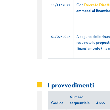
11/11/2022
Con
Decreto Dirett
ammessi al finanzia
01/02/2023
A seguito delle rinu
rese note le p
roposte
finanziamento
(ma n
I provvedimenti
Numero
Codice
sequenziale
Anno