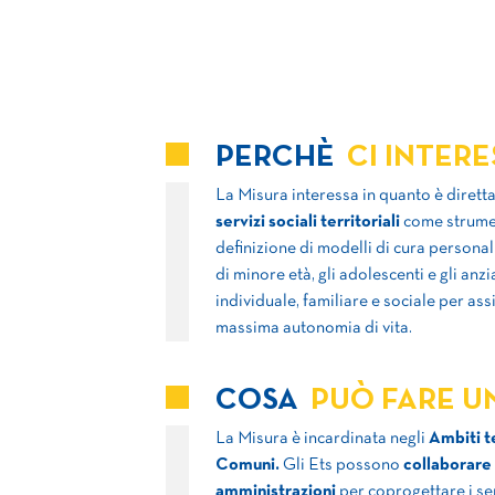
PERCHÈ
CI INTERE
La Misura interessa in quanto è diretta
servizi sociali territoriali
come strument
definizione di modelli di cura personali
di minore età, gli adolescenti e gli anz
individuale, familiare e sociale per ass
massima autonomia di vita.
COSA
PUÒ FARE UN
La Misura è incardinata negli
Ambiti te
Comuni.
Gli Ets possono
collaborare 
amministrazioni
per coprogettare i ser