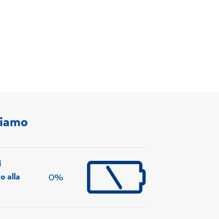
siamo
i
0%
 alla