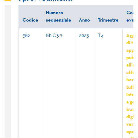
Numero
Comm
Codice
sequenziale
Anno
Trimestre
event
382
M1C3-7
2023
T4
Aggiu
di tutt
appal
pubbl
all'e
attua
benef
tutti 
inter
a gest
trans
digit
verde
opera