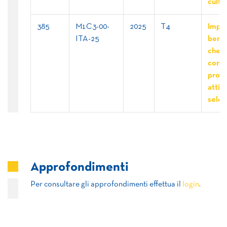
cultur
385
M1C3-00-
2025
T4
Impr
ITA-25
benef
che
concl
proge
attivi
selez
Approfondimenti
Per consultare gli approfondimenti effettua il
login
.