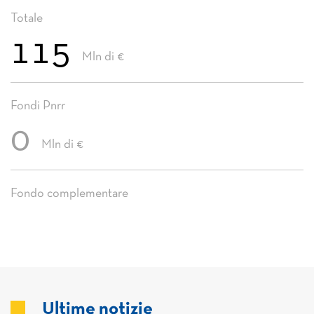
Totale
115
Mln di €
Fondi Pnrr
0
Mln di €
Fondo complementare
Ultime notizie