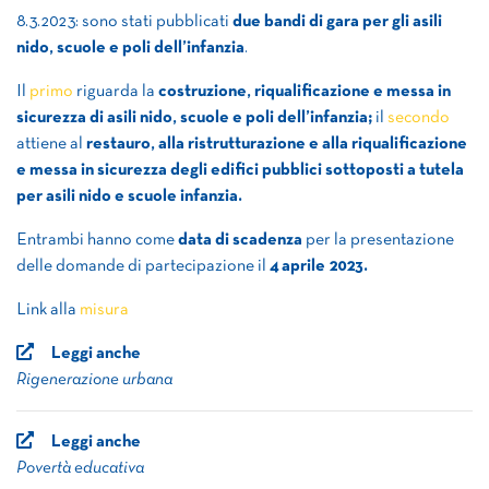
8.3.2023: sono stati pubblicati
due bandi di gara per gli asili
nido, scuole e poli dell’infanzia
.
Il
primo
riguarda la
costruzione, riqualificazione e messa in
sicurezza di asili nido, scuole e poli dell’infanzia;
il
secondo
attiene al
restauro, alla ristrutturazione e alla riqualificazione
e messa in sicurezza degli edifici pubblici sottoposti a tutela
per asili nido e scuole infanzia.
Entrambi hanno come
data di scadenza
per la presentazione
delle domande di partecipazione il
4 aprile 2023.
Link alla
misura
Leggi anche
Rigenerazione urbana
Leggi anche
Povertà educativa