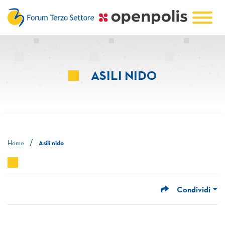
ASILI NIDO
/
Home
Asili nido
Condividi